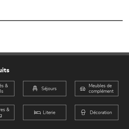
its
és &
Meubles de
Séjours
ls
complément
es &
Literie
Décoration
g