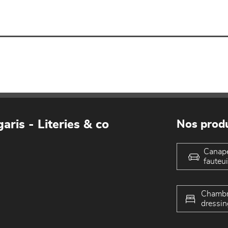
aris - Literies & co
Nos produ
Canap
fauteui
Chambr
dressin