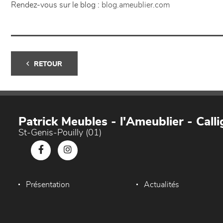
Rendez-vous sur le blog :
blog.ameublier.com
RETOUR
Patrick Meubles - l'Ameublier - Callig
St-Genis-Pouilly (01)
Présentation
Actualités