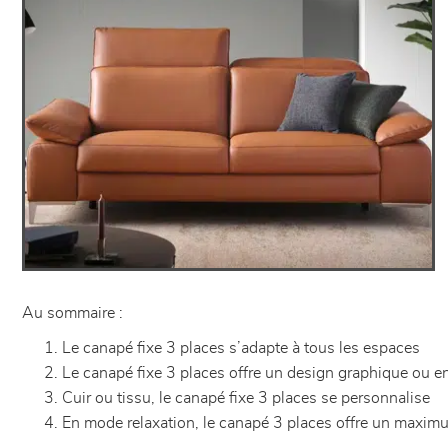
Au sommaire :
Le canapé fixe 3 places s’adapte à tous les espaces
Le canapé fixe 3 places offre un design graphique ou 
Cuir ou tissu, le canapé fixe 3 places se personnalise
En mode relaxation, le canapé 3 places offre un maxim