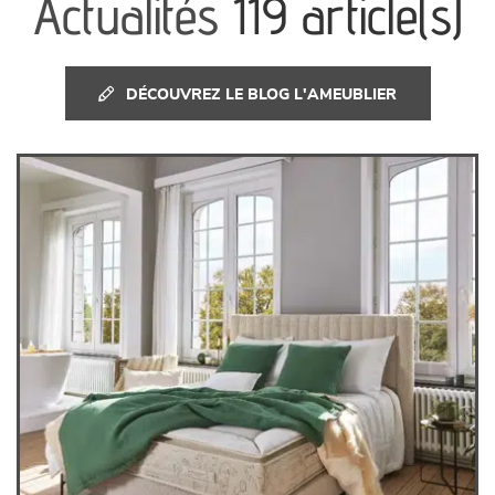
Actualités
119 article(s)
canapés et fauteuils
séjours
DÉCOUVREZ LE BLOG L'AMEUBLIER
meubles de complément
chambres et dressing
literie
décoration