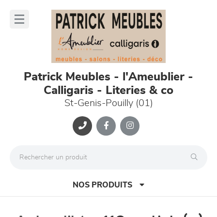
Panneau de gestion des cookies
lose
nu
Patrick Meubles - l'Ameublier -
Calligaris - Literies & co
St-Genis-Pouilly (01)
NOS PRODUITS