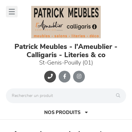
Panneau de gestion des cookies
lose
nu
Patrick Meubles - l'Ameublier -
Calligaris - Literies & co
St-Genis-Pouilly (01)
NOS PRODUITS