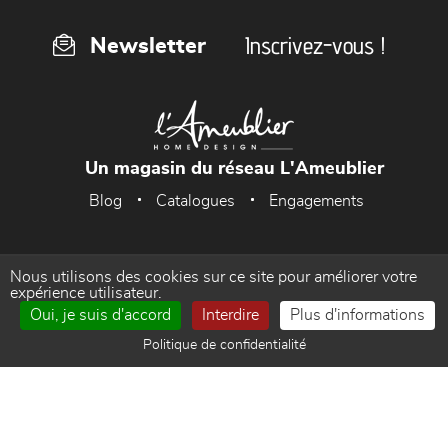
Inscrivez-vous !
Newsletter
Un magasin du réseau L'Ameublier
Blog
Catalogues
Engagements
Nous utilisons des cookies sur ce site pour améliorer votre
Accueil
Mentions Légales
expérience utilisateur.
Oui, je suis d'accord
Interdire
Plus d'informations
Politique de confidentialité
Gestion des cookies
Politique de confidentialité
Contact
Réalisé par WEB Enseignes