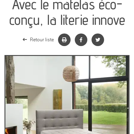
Avec le matelas éco-
canapés et fauteuils
conçu, la literie innove
séjours
Retour liste
meubles de complément
chambres et dressing
literie
décoration