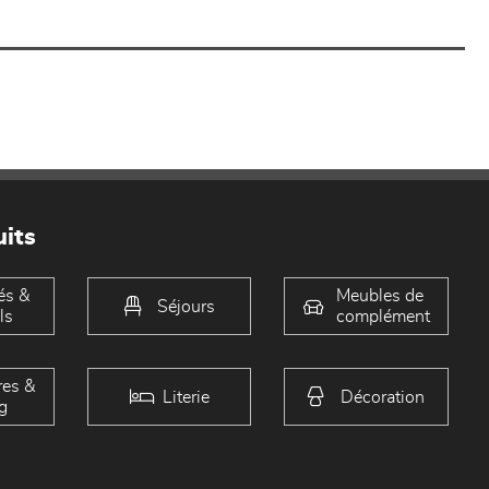
its
és &
Meubles de
Séjours
ls
complément
es &
Literie
Décoration
g