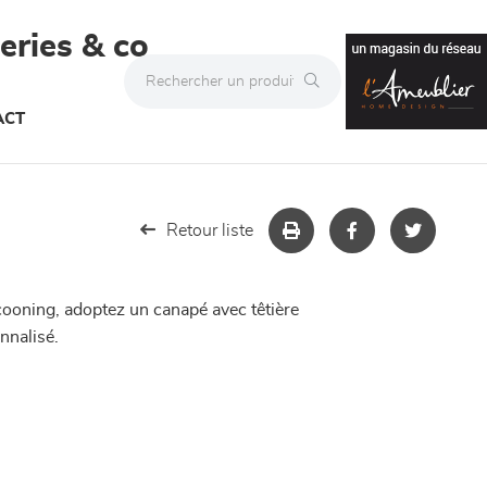
teries & co
ACT
Retour liste
cooning, adoptez un canapé avec têtière
nnalisé.