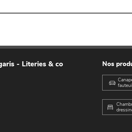
aris - Literies & co
Nos produ
Canap
fauteui
Chambr
dressin