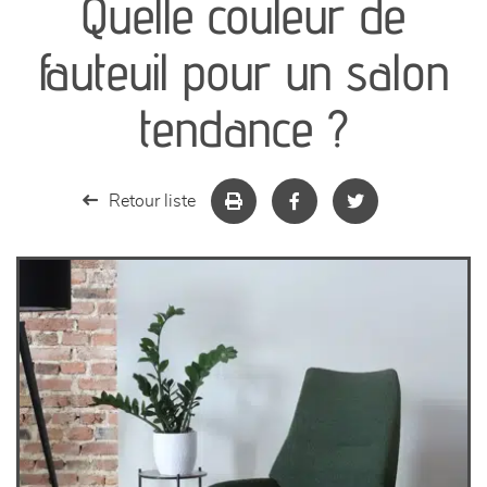
Quelle couleur de
canapés et fauteuils
fauteuil pour un salon
séjours
tendance ?
meubles de complément
Retour liste
chambres et dressing
literie
décoration