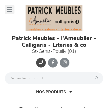
Panneau de gestion des cookies
lose
nu
Patrick Meubles - l'Ameublier -
Calligaris - Literies & co
St-Genis-Pouilly (01)
NOS PRODUITS