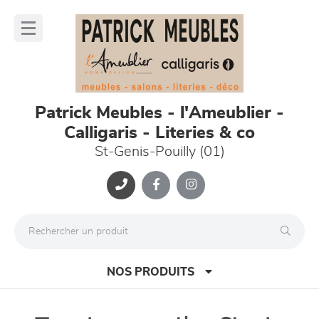
Panneau de gestion des cookies
lose
nu
Patrick Meubles - l'Ameublier -
Calligaris - Literies & co
St-Genis-Pouilly (01)
NOS PRODUITS