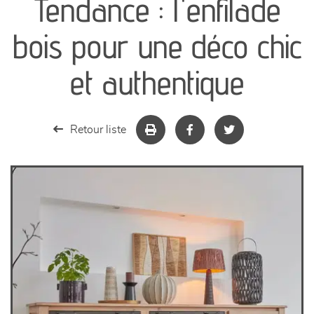
Tendance : l'enfilade
canapés et fauteuils
bois pour une déco chic
séjours
et authentique
meubles de complément
Retour liste
chambres et dressing
literie
décoration