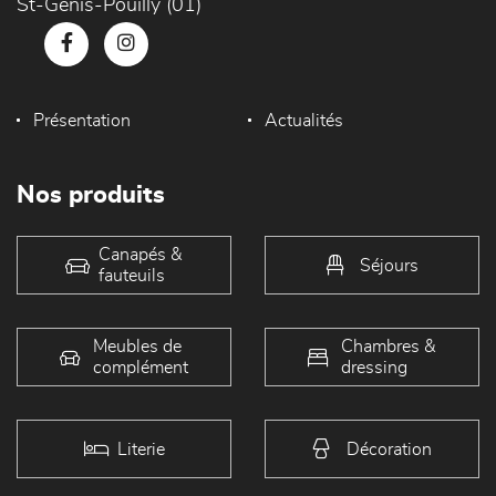
St-Genis-Pouilly (01)
Présentation
Actualités
Nos produits
Canapés &
Séjours
fauteuils
Meubles de
Chambres &
complément
dressing
Literie
Décoration