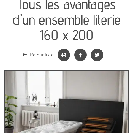
Tous les avantages
canapés et fauteuils
d'un ensemble literie
séjours
160 x 200
meubles de complément
Retour liste
chambres et dressing
literie
décoration