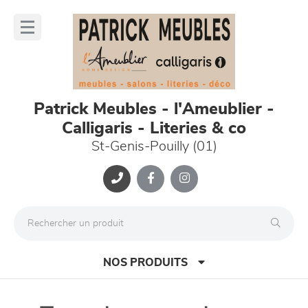
Panneau de gestion des cookies
lose
nu
Patrick Meubles - l'Ameublier -
Calligaris - Literies & co
St-Genis-Pouilly (01)
NOS PRODUITS