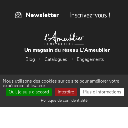
Inscrivez-vous !
Newsletter
Un magasin du réseau L'Ameublier
Blog
Catalogues
Engagements
Nous utilisons des cookies sur ce site pour améliorer votre
Accueil
Mentions Légales
expérience utilisateur.
Oui, je suis d'accord
Interdire
Plus d'informations
Politique de confidentialité
Gestion des cookies
Politique de confidentialité
Contact
Réalisé par WEB Enseignes