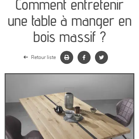
Comment entretenir
canapés et fauteuils
une table à manger en
séjours
bois massif ?
meubles de complément
Retour liste
chambres et dressing
literie
décoration