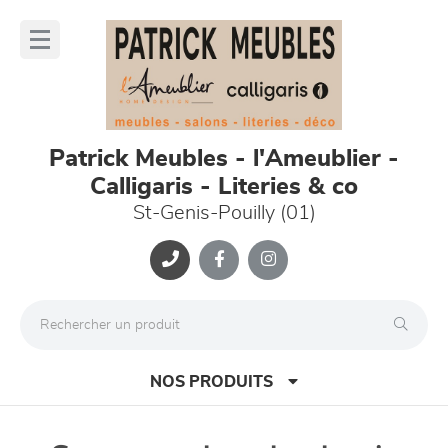
Panneau de gestion des cookies
lose
nu
Patrick Meubles - l'Ameublier -
Calligaris - Literies & co
St-Genis-Pouilly (01)
NOS PRODUITS