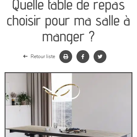
Quelle table de repas
canapés et fauteuils
choisir pour ma salle à
séjours
manger ?
meubles de complément
Retour liste
chambres et dressing
literie
décoration