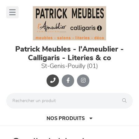
Panneau de gestion des cookies
lose
nu
Patrick Meubles - l'Ameublier -
Calligaris - Literies & co
St-Genis-Pouilly (01)
NOS PRODUITS