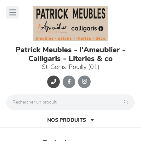
Panneau de gestion des cookies
lose
nu
Patrick Meubles - l'Ameublier -
Calligaris - Literies & co
St-Genis-Pouilly (01)
NOS PRODUITS