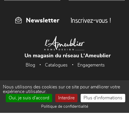
Inscrivez-vous !
Newsletter
Un magasin du réseau L'Ameublier
Blog
Catalogues
Engagements
Nous utilisons des cookies sur ce site pour améliorer votre
Accueil
Mentions Légales
expérience utilisateur.
Oui, je suis d'accord
Interdire
Plus d'informations
Politique de confidentialité
Gestion des cookies
Politique de confidentialité
Contact