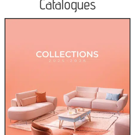
Catalogues
canapés et fauteuils
séjours
meubles de complément
chambres et dressing
literie
décoration