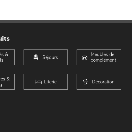
its
és &
Meubles de
Séjours
ls
complément
es &
Literie
Décoration
g