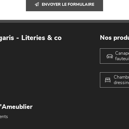
ENVOYER LE FORMULAIRE
aris - Literies & co
Nos produ
Canap
fauteui
Chambr
dressin
L'Ameublier
ents