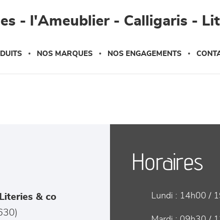
s - l'Ameublier - Calligaris - Li
DUITS
NOS MARQUES
NOS ENGAGEMENTS
CONT
Horaires
Lundi :
14h00 / 
Literies & co
630
)
Mardi :
09h30 / 1