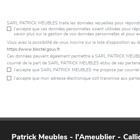
SARL PATRICK MEUBLES traite les données recueillies pour répondre
J’accepte que ces données personnelles soient utilisées pour r
savoir plus sur la gestion de vos données personnelles et pour e
Vous avez la possibilité de vous inscrire sur la liste d’opposition au
https://www.bloctel.gouv.fr
.
Ces données peuvent également permettre à SARL PATRICK MEUBLES et
courriel de la part de SARL PATRICK MEUBLES et/ou de ses partenair
J’accepte que SARL PATRICK MEUBLES me propose par courriel d
J’accepte que mon adresse électronique soit transmise aux part
Patrick Meubles - l'Ameublier - Callig