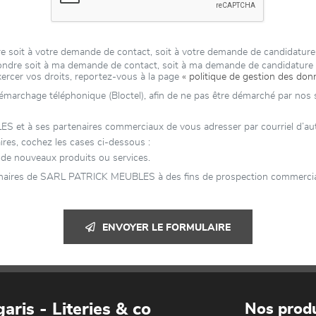
 soit à votre demande de contact, soit à votre demande de candidature
épondre soit à ma demande de contact, soit à ma demande de candidatur
xercer vos droits, reportez-vous à la page
« politique de gestion des don
 démarchage téléphonique (Bloctel), afin de ne pas être démarché par nos se
 à ses partenaires commerciaux de vous adresser par courriel d’autres
es, cochez les cases ci-dessous :
e nouveaux produits ou services.
enaires de SARL PATRICK MEUBLES à des fins de prospection commerciale
ENVOYER LE FORMULAIRE
aris - Literies & co
Nos produ