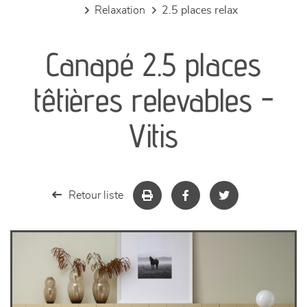
relaxation
2.5 places relax
canapés et fauteuils
Canapé 2.5 places
séjours
têtières relevables -
meubles de complément
Vitis
chambres et dressing
literie
Retour liste
décoration