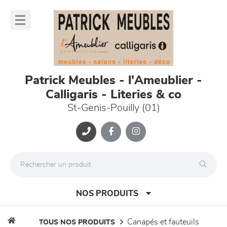
Panneau de gestion des cookies
lose
nu
Patrick Meubles - l'Ameublier -
Calligaris - Literies & co
St-Genis-Pouilly (01)
NOS PRODUITS
canapés et fauteuils
TOUS NOS PRODUITS