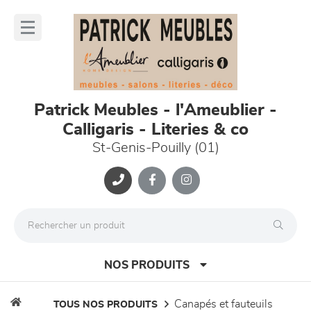
Panneau de gestion des cookies
lose
nu
Patrick Meubles - l'Ameublier -
Calligaris - Literies & co
St-Genis-Pouilly (01)
NOS PRODUITS
canapés et fauteuils
TOUS NOS PRODUITS