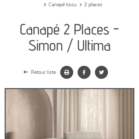
canapé tissu
2 places
canapés et fauteuils
Canapé 2 Places -
séjours
Simon / Ultima
meubles de complément
chambres et dressing
Retour liste
literie
décoration