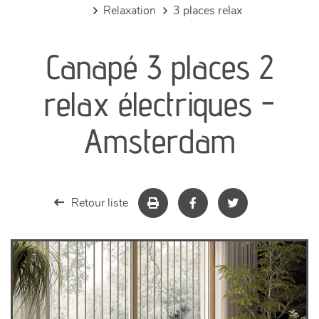
relaxation
3 places relax
canapés et fauteuils
Canapé 3 places 2
séjours
relax électriques -
meubles de complément
Amsterdam
chambres et dressing
literie
Retour liste
décoration