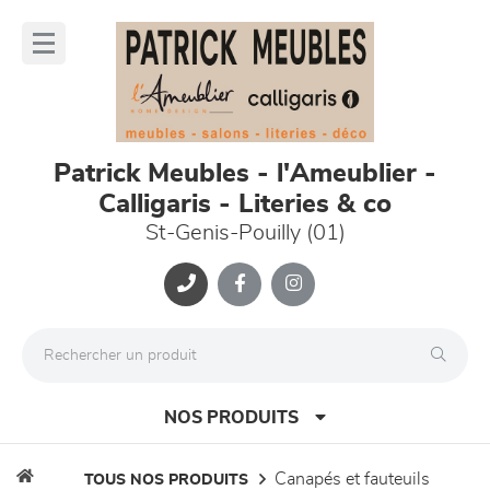
Panneau de gestion des cookies
lose
nu
Patrick Meubles - l'Ameublier -
Calligaris - Literies & co
St-Genis-Pouilly (01)
NOS PRODUITS
canapés et fauteuils
TOUS NOS PRODUITS