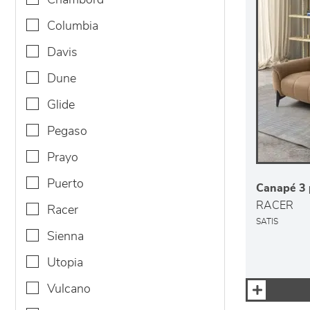
chambord
columbia
davis
dune
glide
pegaso
prayo
puerto
Canapé 3 p
RACER
racer
SATIS
sienna
utopia
vulcano