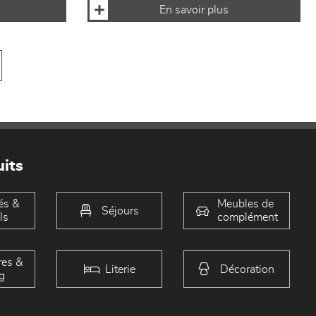
En savoir plus
its
és &
Meubles de
Séjours
ls
complément
es &
Literie
Décoration
g