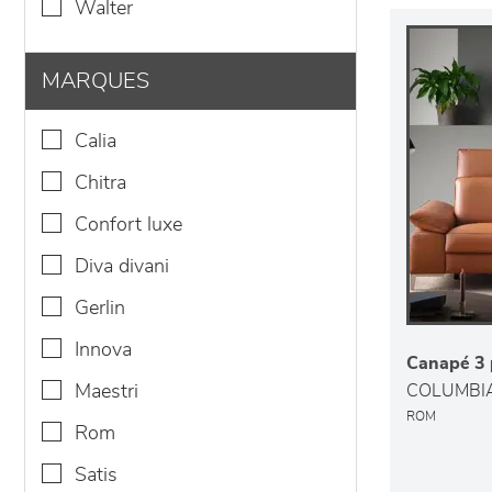
walter
MARQUES
calia
chitra
confort luxe
diva divani
gerlin
innova
Canapé 3 p
maestri
COLUMBI
ROM
rom
satis