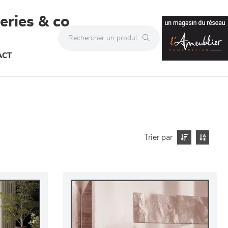
teries & co
ACT
Trier par