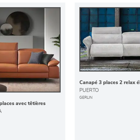
Canapé 3 places 2 relax é
PUERTO
GERLIN
laces avec têtières
A