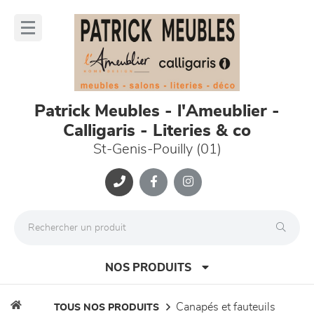
Panneau de gestion des cookies
lose
nu
Patrick Meubles - l'Ameublier -
Calligaris - Literies & co
St-Genis-Pouilly (01)
NOS PRODUITS
canapés et fauteuils
TOUS NOS PRODUITS