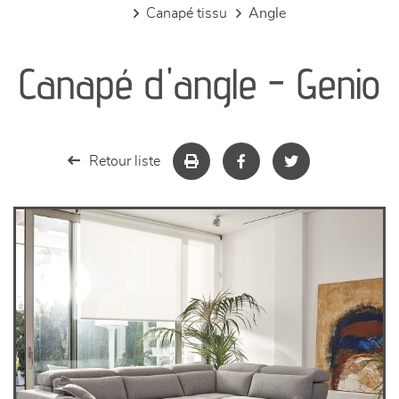
canapé tissu
angle
canapés et fauteuils
Canapé d'angle - Genio
séjours
meubles de complément
Retour liste
chambres et dressing
literie
décoration