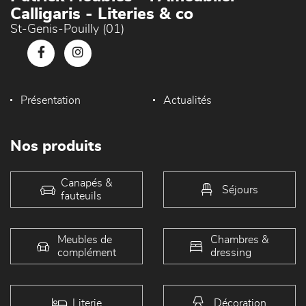
Calligaris - Literies & co
St-Genis-Pouilly (01)
Présentation
Actualités
Nos produits
Canapés &
Séjours
fauteuils
Meubles de
Chambres &
complément
dressing
Literie
Décoration