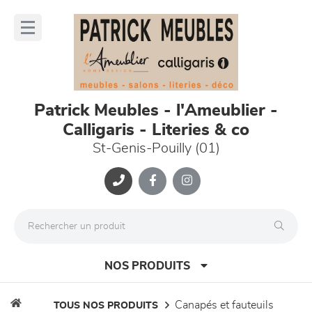
Panneau de gestion des cookies
lose
nu
Patrick Meubles - l'Ameublier -
Calligaris - Literies & co
St-Genis-Pouilly (01)
NOS PRODUITS
canapés et fauteuils
TOUS NOS PRODUITS