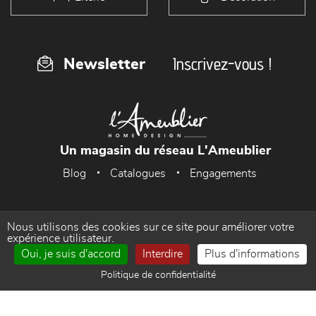
Inscrivez-vous !
Newsletter
Un magasin du réseau L'Ameublier
Blog
Catalogues
Engagements
Nous utilisons des cookies sur ce site pour améliorer votre
Accueil
Mentions Légales
expérience utilisateur.
Oui, je suis d'accord
Interdire
Plus d'informations
Politique de confidentialité
Gestion des cookies
Politique de confidentialité
Contact