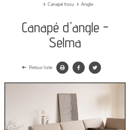
canapé tissu
angle
canapés et fauteuils
Canapé d'angle -
séjours
Selma
meubles de complément
chambres et dressing
Retour liste
literie
décoration