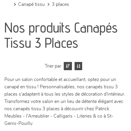
canapé tissu
3 places
canapés et fauteuils
Nos produits Canapés
séjours
Tissu 3 Places
meubles de complément
chambres et dressing
Trier par
literie
Pour un salon confortable et accueillant, optez pour un
canapé en tissu ! Personnalisables, nos canapés tissu 3
décoration
places s'adaptent à tous les styles de décoration d'intérieur.
Transformez votre salon en un lieu de détente élégant avec
nos canapés tissu 3 places à découvrir chez Patrick
Meubles - l'Ameublier - Calligaris - Literies & co à St-
Genis-Pouilly.