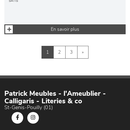
SATIS
En savoir plus
1
2
3
»
Patrick Meubles - l'Ameublier -
Calligaris - Literies & co
St-Genis-Pouilly (01)