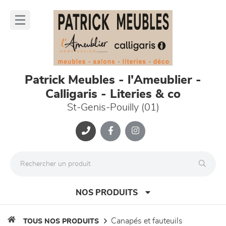
Panneau de gestion des cookies
lose
nu
Patrick Meubles - l'Ameublier -
Calligaris - Literies & co
St-Genis-Pouilly (01)
NOS PRODUITS
canapés et fauteuils
TOUS NOS PRODUITS