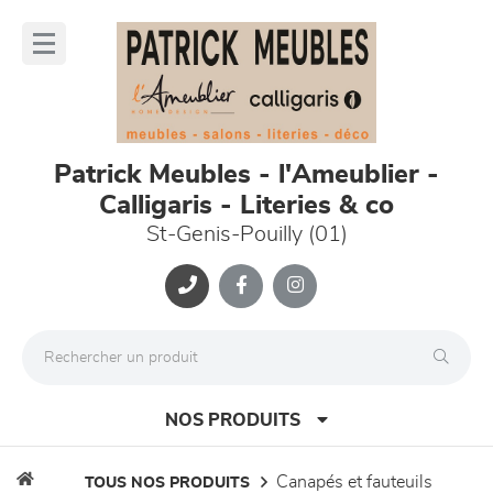
Panneau de gestion des cookies
lose
nu
Patrick Meubles - l'Ameublier -
Calligaris - Literies & co
St-Genis-Pouilly (01)
NOS PRODUITS
canapés et fauteuils
TOUS NOS PRODUITS