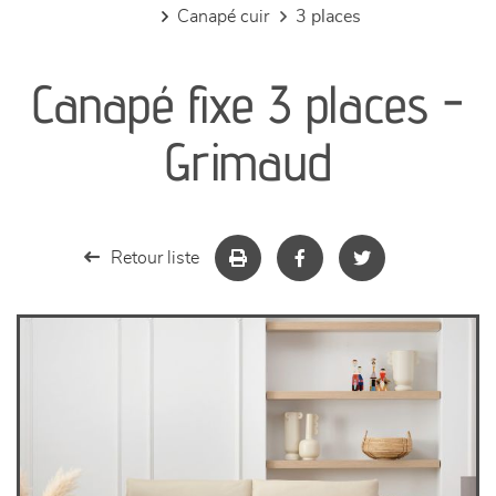
canapé cuir
3 places
canapés et fauteuils
Canapé fixe 3 places -
séjours
Grimaud
meubles de complément
chambres et dressing
Retour liste
literie
décoration