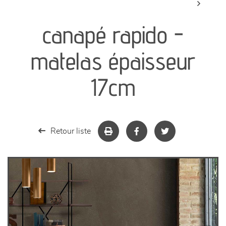
canapés et fauteuils
canapé rapido -
séjours
matelas épaisseur
meubles de complément
17cm
chambres et dressing
literie
Retour liste
décoration