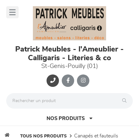
Panneau de gestion des cookies
lose
nu
Patrick Meubles - l'Ameublier -
Calligaris - Literies & co
St-Genis-Pouilly (01)
NOS PRODUITS
canapés et fauteuils
TOUS NOS PRODUITS