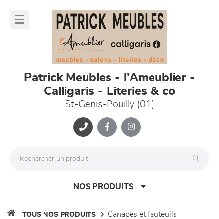
Panneau de gestion des cookies
lose
nu
Patrick Meubles - l'Ameublier -
Calligaris - Literies & co
St-Genis-Pouilly (01)
NOS PRODUITS
canapés et fauteuils
TOUS NOS PRODUITS