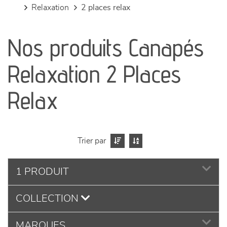
relaxation
2 places relax
canapés et fauteuils
Nos produits Canapés
séjours
Relaxation 2 Places
meubles de complément
Relax
chambres et dressing
literie
Trier par
décoration
1 PRODUIT
COLLECTION
MARQUES