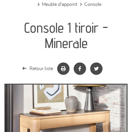
meuble d'appoint
console
canapés et fauteuils
Console 1 tiroir -
séjours
Minerale
meubles de complément
chambres et dressing
Retour liste
literie
décoration