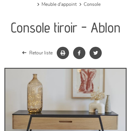
meuble d'appoint
console
canapés et fauteuils
Console tiroir - Ablon
séjours
meubles de complément
Retour liste
chambres et dressing
literie
décoration