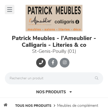
Panneau de gestion des cookies
lose
nu
Patrick Meubles - l'Ameublier -
Calligaris - Literies & co
St-Genis-Pouilly (01)
NOS PRODUITS
meubles de complément
TOUS NOS PRODUITS