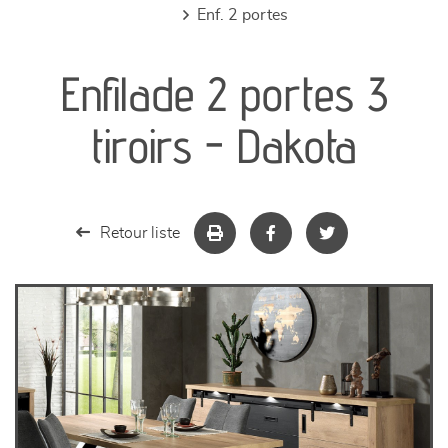
enf. 2 portes
canapés et fauteuils
Enfilade 2 portes 3
séjours
tiroirs - Dakota
meubles de complément
chambres et dressing
Retour liste
literie
décoration