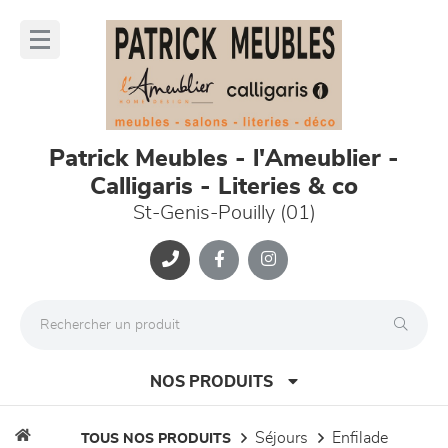
Panneau de gestion des cookies
lose
nu
Patrick Meubles - l'Ameublier -
Calligaris - Literies & co
St-Genis-Pouilly (01)
NOS PRODUITS
séjours
enfilade
TOUS NOS PRODUITS