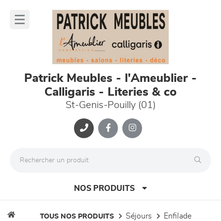
Panneau de gestion des cookies
lose
nu
Patrick Meubles - l'Ameublier -
Calligaris - Literies & co
St-Genis-Pouilly (01)
NOS PRODUITS
séjours
enfilade
TOUS NOS PRODUITS