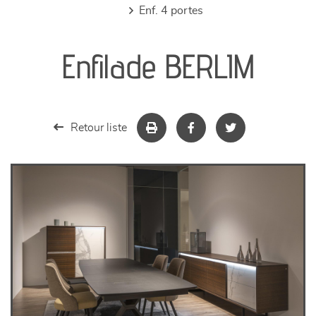
enf. 4 portes
canapés et fauteuils
Enfilade BERLIM
séjours
meubles de complément
Retour liste
chambres et dressing
literie
décoration