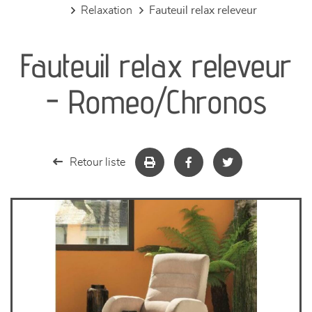
relaxation
fauteuil relax releveur
canapés et fauteuils
Fauteuil relax releveur
séjours
- Romeo/Chronos
meubles de complément
chambres et dressing
Retour liste
literie
décoration