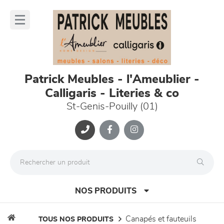
Panneau de gestion des cookies
lose
nu
Patrick Meubles - l'Ameublier -
Calligaris - Literies & co
St-Genis-Pouilly (01)
NOS PRODUITS
canapés et fauteuils
TOUS NOS PRODUITS