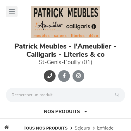
Panneau de gestion des cookies
lose
nu
Patrick Meubles - l'Ameublier -
Calligaris - Literies & co
St-Genis-Pouilly (01)
NOS PRODUITS
séjours
enfilade
TOUS NOS PRODUITS