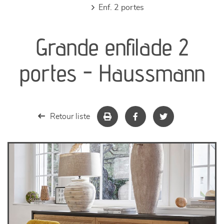
enf. 2 portes
canapés et fauteuils
Grande enfilade 2
séjours
portes - Haussmann
meubles de complément
chambres et dressing
Retour liste
literie
décoration