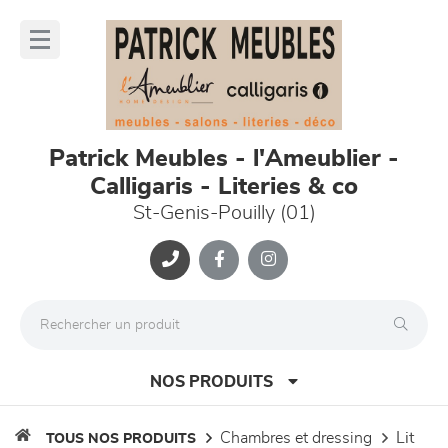
Panneau de gestion des cookies
lose
nu
Patrick Meubles - l'Ameublier -
Calligaris - Literies & co
St-Genis-Pouilly (01)
NOS PRODUITS
chambres et dressing
lit
TOUS NOS PRODUITS