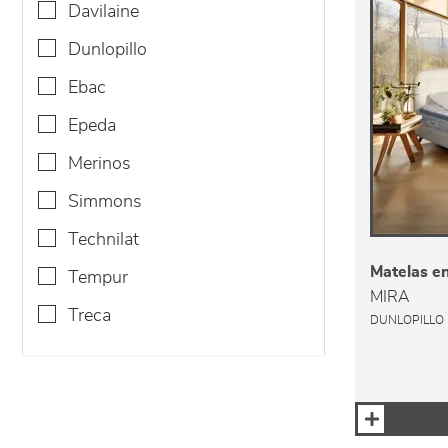
davilaine
dunlopillo
ebac
epeda
merinos
simmons
technilat
Matelas en
tempur
MIRA
treca
DUNLOPILLO