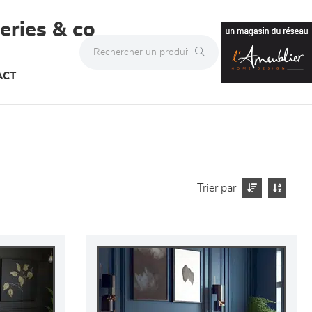
teries & co
ACT
Trier par