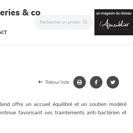
teries & co
ACT
Retour liste
nd offre un accueil équilibré et un soutien modéré
ontinue favorisant ses traintements anti-bactérien et