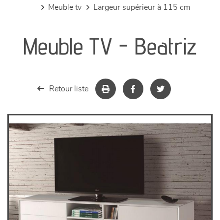
meuble tv
largeur supérieur à 115 cm
canapés et fauteuils
Meuble TV - Beatriz
séjours
meubles de complément
Retour liste
chambres et dressing
literie
décoration