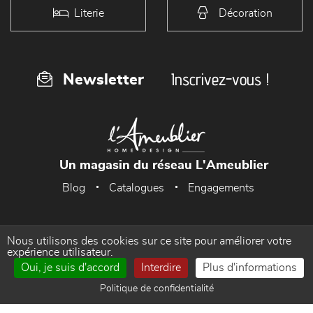
Literie
Décoration
Inscrivez-vous !
Newsletter
Un magasin du réseau L'Ameublier
Blog
Catalogues
Engagements
Nous utilisons des cookies sur ce site pour améliorer votre
Accueil
Mentions Légales
expérience utilisateur.
Oui, je suis d'accord
Interdire
Plus d'informations
Politique de confidentialité
Gestion des cookies
Politique de confidentialité
Contact