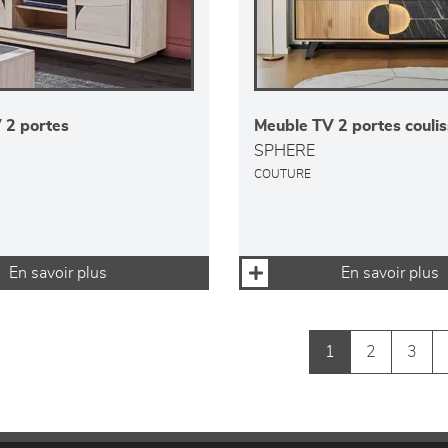
 2 portes
Meuble TV 2 portes couli
SPHERE
COUTURE
En savoir plus
En savoir plus
1
2
3