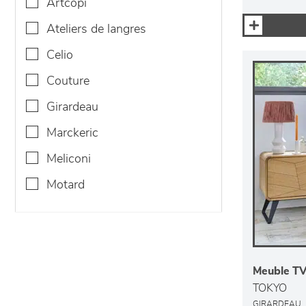
artcopi
ateliers de langres
celio
couture
girardeau
marckeric
meliconi
motard
Meuble TV 
TOKYO
GIRARDEAU