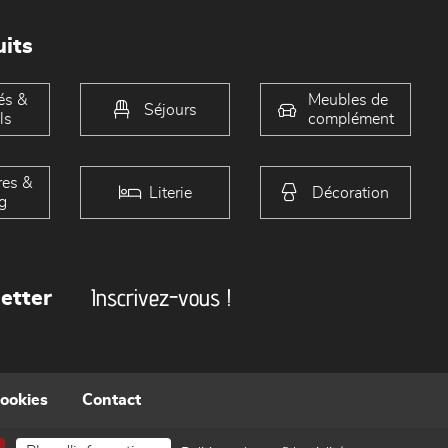
its
és &
Meubles de
Séjours
ls
complément
es &
Literie
Décoration
g
Inscrivez-vous !
etter
cookies
Contact