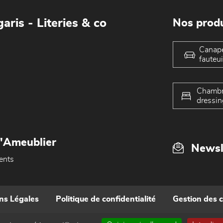
aris - Literies & co
Nos produ
Canap
fauteui
Chambr
dressin
L'Ameublier
Newsl
ents
ns Légales
Politique de confidentialité
Gestion des 