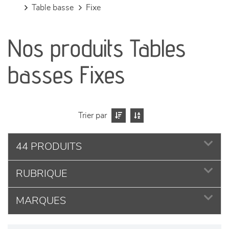
table basse
fixe
canapés et fauteuils
Nos produits Tables
séjours
basses Fixes
meubles de complément
chambres et dressing
Trier par
literie
44 PRODUITS
décoration
RUBRIQUE
MARQUES