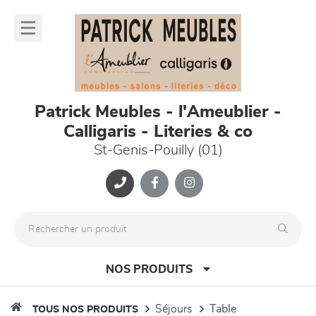
Panneau de gestion des cookies
lose
nu
Patrick Meubles - l'Ameublier -
Calligaris - Literies & co
St-Genis-Pouilly (01)
NOS PRODUITS
séjours
table
TOUS NOS PRODUITS