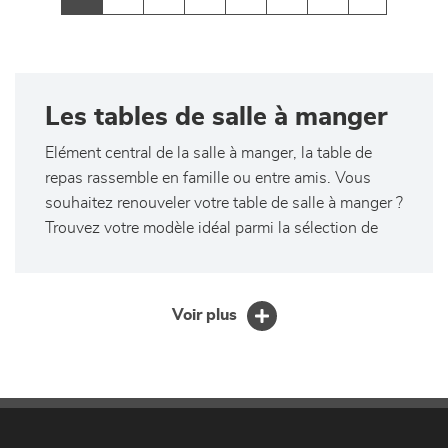
Les tables de salle à manger
Elément central de la salle à manger, la table de
repas rassemble en famille ou entre amis. Vous
souhaitez renouveler votre table de salle à manger ?
Trouvez votre modèle idéal parmi la sélection de
Patrick Meubles - l'Ameublier - Calligaris - Literies
& co St-Genis-Pouilly. Table de séjour ronde,
carrée ou rectangulaire, extensible ou non, au
Voir plus
design contemporain ou plus classique, plateau en
bois massif (type chêne), en verre ou en céramique,
il y en a pour toutes les envies, tous les styles et
tous les intérieurs !
Une large gamme de tables