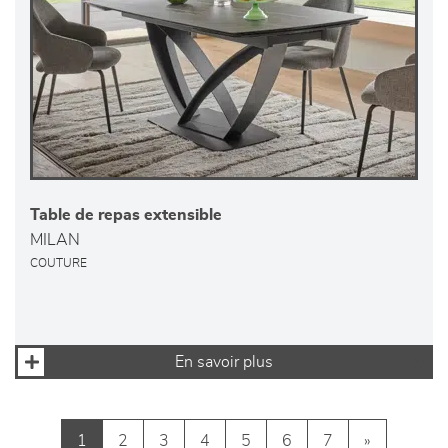
Table de repas extensible
MILAN
COUTURE
En savoir plus
1
2
3
4
5
6
7
»