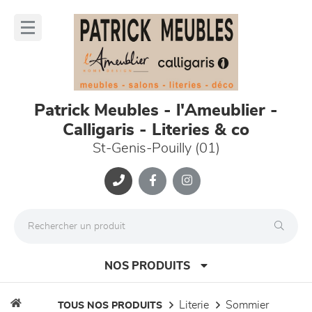
Panneau de gestion des cookies
lose
nu
Patrick Meubles - l'Ameublier -
Calligaris - Literies & co
St-Genis-Pouilly (01)
NOS PRODUITS
literie
sommier
TOUS NOS PRODUITS