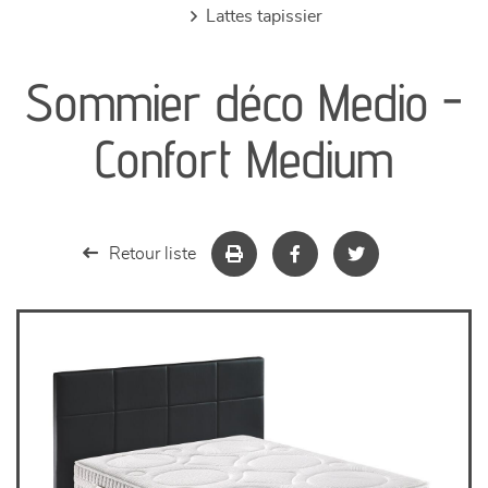
lattes tapissier
canapés et fauteuils
Sommier déco Medio -
séjours
Confort Medium
meubles de complément
chambres et dressing
Retour liste
literie
décoration