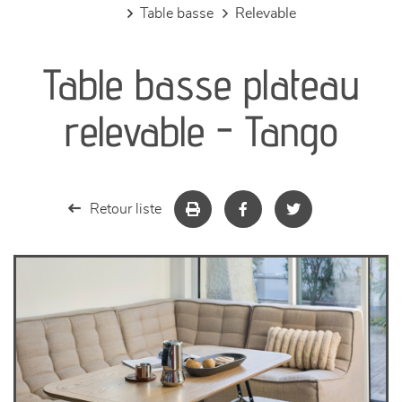
table basse
relevable
canapés et fauteuils
Table basse plateau
séjours
relevable - Tango
meubles de complément
chambres et dressing
Retour liste
literie
décoration