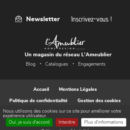
Inscrivez-vous !
Newsletter
Un magasin du réseau L'Ameublier
Blog
Catalogues
Engagements
Accueil
Mentions Légales
Politique de confidentialité
Gestion des cookies
Nous utilisons des cookies sur ce site pour améliorer votre
Contact
expérience utilisateur.
Oui, je suis d'accord
Interdire
Plus d'informations
Réalisé par WEB Enseignes