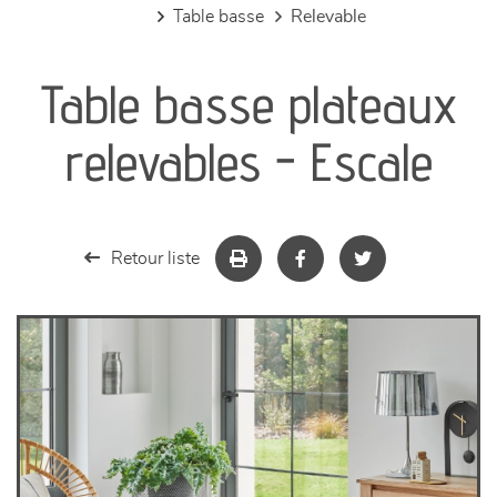
table basse
relevable
canapés et fauteuils
Table basse plateaux
séjours
relevables - Escale
meubles de complément
chambres et dressing
Retour liste
literie
décoration