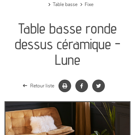
table basse
fixe
canapés et fauteuils
Table basse ronde
séjours
dessus céramique -
meubles de complément
Lune
chambres et dressing
literie
Retour liste
décoration