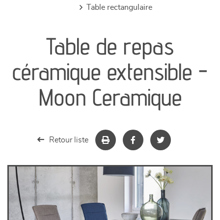
table rectangulaire
canapés et fauteuils
Table de repas
séjours
céramique extensible -
meubles de complément
Moon Ceramique
chambres et dressing
literie
Retour liste
décoration