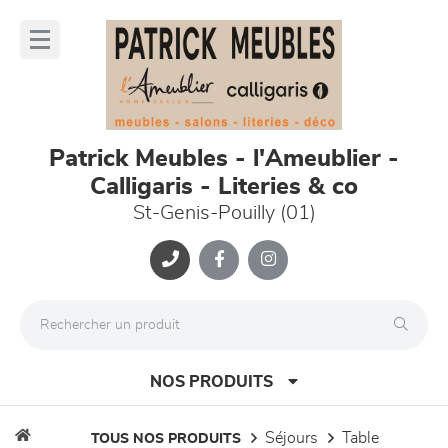
Panneau de gestion des cookies
lose
nu
Patrick Meubles - l'Ameublier -
Calligaris - Literies & co
St-Genis-Pouilly (01)
NOS PRODUITS
séjours
table
TOUS NOS PRODUITS