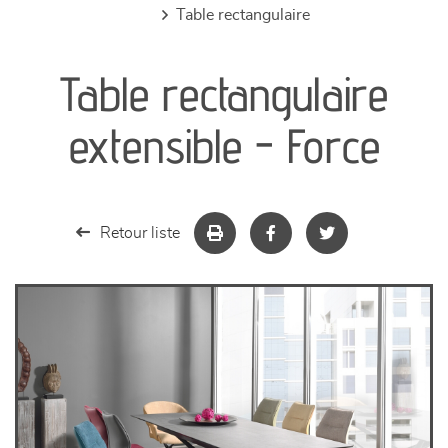
table rectangulaire
canapés et fauteuils
Table rectangulaire
séjours
extensible - Force
meubles de complément
chambres et dressing
Retour liste
literie
décoration