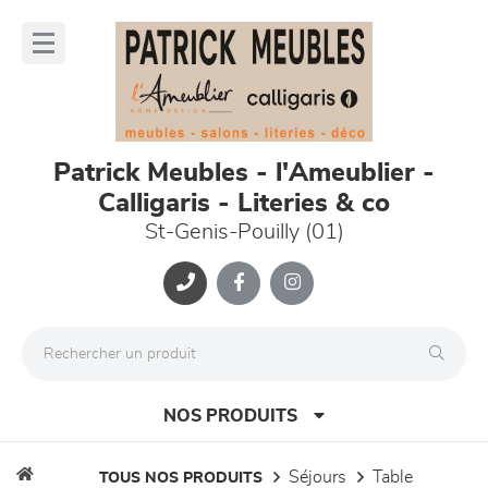
Panneau de gestion des cookies
lose
nu
Patrick Meubles - l'Ameublier -
Calligaris - Literies & co
St-Genis-Pouilly (01)
NOS PRODUITS
séjours
table
TOUS NOS PRODUITS