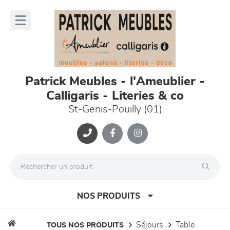
Panneau de gestion des cookies
lose
nu
Patrick Meubles - l'Ameublier -
Calligaris - Literies & co
St-Genis-Pouilly (01)
NOS PRODUITS
séjours
table
TOUS NOS PRODUITS