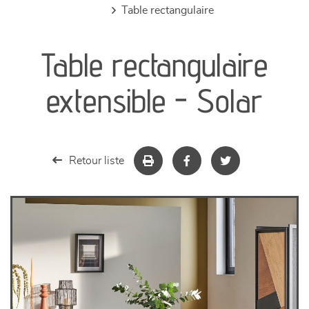
table rectangulaire
canapés et fauteuils
Table rectangulaire
séjours
extensible - Solar
meubles de complément
chambres et dressing
Retour liste
literie
décoration