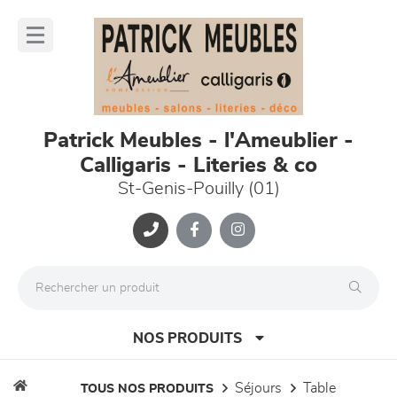
Panneau de gestion des cookies
lose
nu
Patrick Meubles - l'Ameublier -
Calligaris - Literies & co
St-Genis-Pouilly (01)
NOS PRODUITS
séjours
table
TOUS NOS PRODUITS