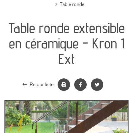
table ronde
canapés et fauteuils
Table ronde extensible
séjours
en céramique - Kron 1
meubles de complément
Ext
chambres et dressing
literie
Retour liste
décoration