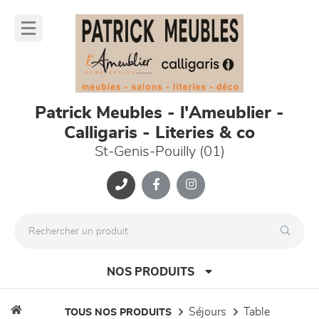
Panneau de gestion des cookies
lose
nu
Patrick Meubles - l'Ameublier -
Calligaris - Literies & co
St-Genis-Pouilly (01)
NOS PRODUITS
séjours
table
TOUS NOS PRODUITS