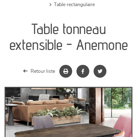
table rectangulaire
canapés et fauteuils
Table tonneau
séjours
extensible - Anemone
meubles de complément
chambres et dressing
Retour liste
literie
décoration