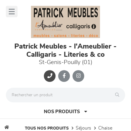
Panneau de gestion des cookies
lose
nu
Patrick Meubles - l'Ameublier -
Calligaris - Literies & co
St-Genis-Pouilly (01)
NOS PRODUITS
séjours
chaise
TOUS NOS PRODUITS