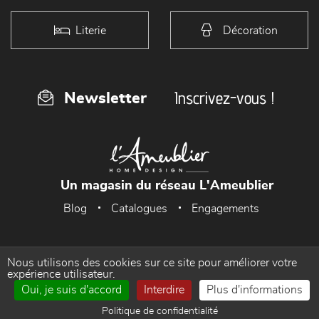
Literie
Décoration
Inscrivez-vous !
Newsletter
Un magasin du réseau L'Ameublier
Blog
Catalogues
Engagements
Nous utilisons des cookies sur ce site pour améliorer votre
Accueil
Mentions Légales
expérience utilisateur.
Oui, je suis d'accord
Interdire
Plus d'informations
Politique de confidentialité
Gestion des cookies
Politique de confidentialité