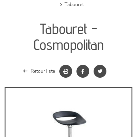
tabouret
canapés et fauteuils
Tabouret -
séjours
Cosmopolitan
meubles de complément
chambres et dressing
Retour liste
literie
décoration