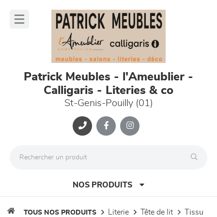
Panneau de gestion des cookies
lose
nu
Patrick Meubles - l'Ameublier -
Calligaris - Literies & co
St-Genis-Pouilly (01)
NOS PRODUITS
literie
tête de lit
tissu
TOUS NOS PRODUITS