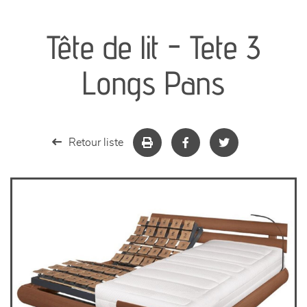
canapés et fauteuils
Tête de lit - Tete 3
séjours
Longs Pans
meubles de complément
chambres et dressing
Retour liste
literie
décoration